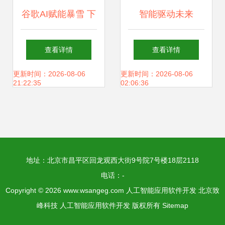
谷歌AI赋能暴雪 下
智能驱动未来
一代人工智能如何
2018年《人工智能
查看详情
查看详情
在游戏世界“锻造成
发展白皮书（产业
更新时间：2026-08-06
更新时间：2026-08-06
21:22:35
02:06:36
仙”
应用篇）》揭示AI
应用软件新趋势
地址：北京市昌平区回龙观西大街9号院7号楼18层2118
电话：-
Copyright © 2026
www.wsangeg.com
人工智能应用软件开发
北京致
峰科技
人工智能应用软件开发
版权所有
Sitemap