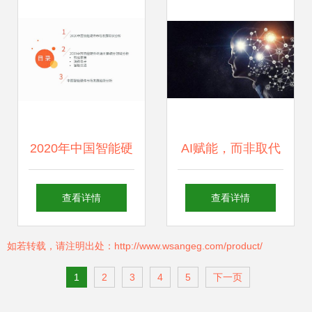
2020年中国智能硬
AI赋能，而非取代
件行业全景 人工智
软件测试在人工智
查看详情
查看详情
能应用软件开发驱
能时代的价值与演
如若转载，请注明出处：http://www.wsangeg.com/product/
动新增长
进
1
2
3
4
5
下一页