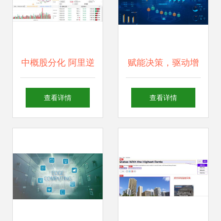
中概股分化 阿里逆
赋能决策，驱动增
势涨超3%，奥瑞金
长 商业智能软件与
查看详情
查看详情
种业绩引爆30%暴
人工智能应用的深
涨，AI成新增长点
度融合如何赢得企
业青睐