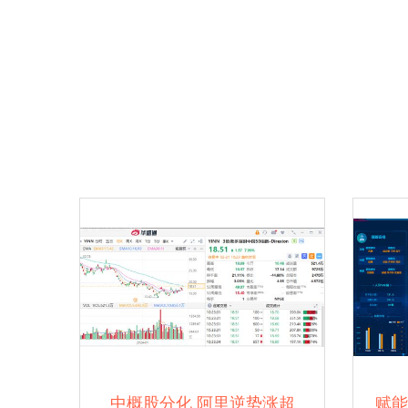
中概股分化 阿里逆势涨超
赋能